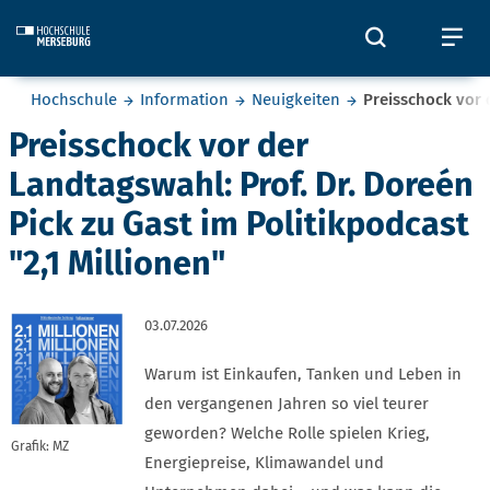
Skip to main content
Öffnet und
Öf
Sie befinden sich hier:
Hochschule
Information
Neuigkeiten
Preisschock vor 
Preisschock vor der
Landtagswahl: Prof. Dr. Doreén
Pick zu Gast im Politikpodcast
"2,1 Millionen"
03.07.2026
Warum ist Einkaufen, Tanken und Leben in
den vergangenen Jahren so viel teurer
geworden? Welche Rolle spielen Krieg,
Grafik: MZ
Energiepreise, Klimawandel und