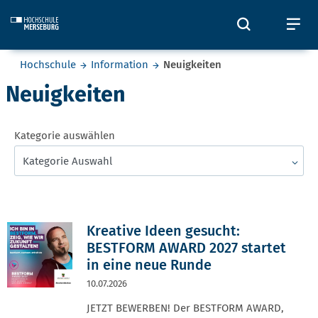
Skip to main content
Öffnet und
Öf
Sie befinden sich hier:
Hochschule
Information
Neuigkeiten
Neuigkeiten
Kategorie auswählen
Kategorie Auswahl
Kreative Ideen gesucht:
BESTFORM AWARD 2027 startet
in eine neue Runde
10.07.2026
JETZT BEWERBEN! Der BESTFORM AWARD,