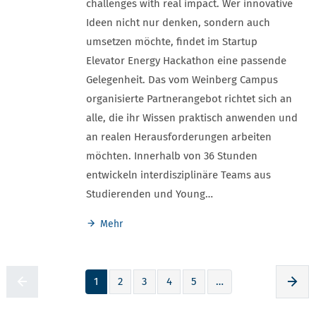
challenges with real impact. Wer innovative
Ideen nicht nur denken, sondern auch
umsetzen möchte, findet im Startup
Elevator Energy Hackathon eine passende
Gelegenheit. Das vom Weinberg Campus
organisierte Partnerangebot richtet sich an
alle, die ihr Wissen praktisch anwenden und
an realen Herausforderungen arbeiten
möchten. Innerhalb von 36 Stunden
entwickeln interdisziplinäre Teams aus
Studierenden und Young…
Mehr
1
2
3
4
5
…
Zur voherigen Seite
Zur