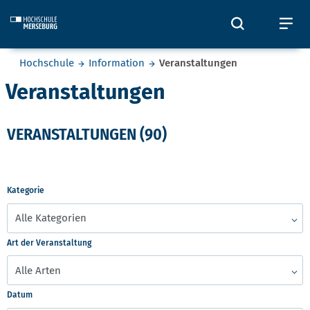
Skip to main content
Öffnet und
Öf
Sie befinden sich hier:
Hochschule
Information
Veranstaltungen
Veranstaltungen
VERANSTALTUNGEN (90)
Kategorie
Art der Veranstaltung
Datum