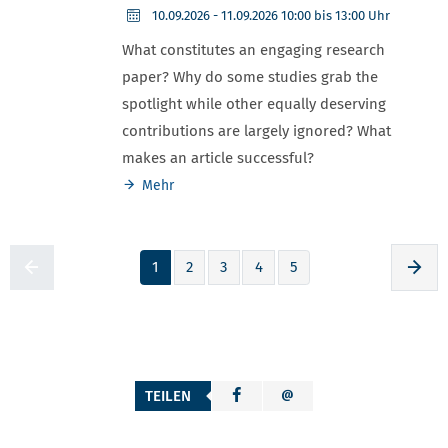
10.09.2026
- 11.09.2026 10:00 bis 13:00 Uhr
What constitutes an engaging research
paper? Why do some studies grab the
spotlight while other equally deserving
contributions are largely ignored? What
makes an article successful?
Mehr
1
2
3
4
5
Zur voherigen Seite
Zur
TEILEN