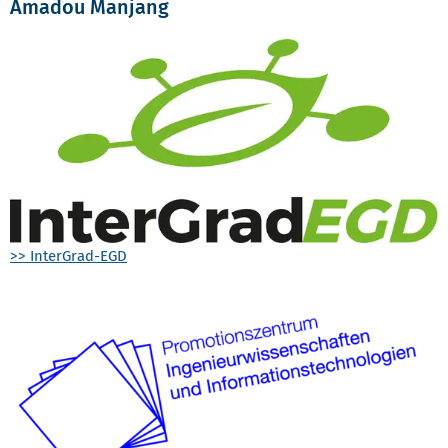
Amadou Manjang
>> InterGrad-EGD