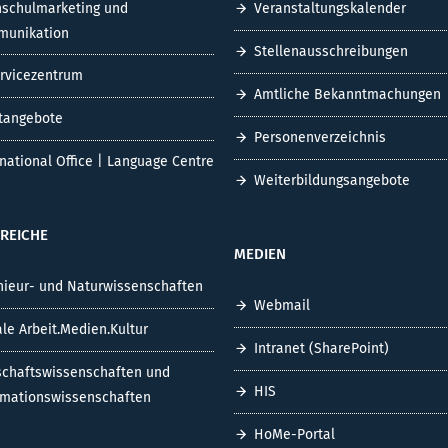
schulmarketing und
Veranstaltungskalender
unikation
Stellenausschreibungen
ervicezentrum
Amtliche Bekanntmachungen
tangebote
Personenverzeichnis
rnational Office | Language Centre
Weiterbildungsangebote
REICHE
MEDIEN
nieur- und Naturwissenschaften
Webmail
ale Arbeit.Medien.Kultur
Intranet (SharePoint)
schaftswissenschaften und
HIS
rmationswissenschaften
HoMe-Portal