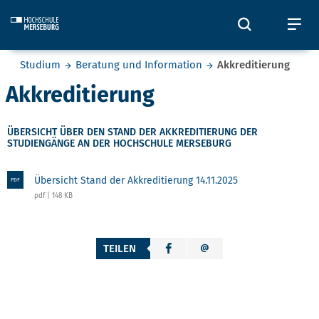
Skip to main content
Öffnet und
Öf
Sie befinden sich hier:
Studium
Beratung und Information
Akkreditierung
Akkreditierung
ÜBERSICHT ÜBER DEN STAND DER AKKREDITIERUNG DER
STUDIENGÄNGE AN DER HOCHSCHULE MERSEBURG
Übersicht Stand der Akkreditierung 14.11.2025
PDF
pdf | 148 KB
TEILEN