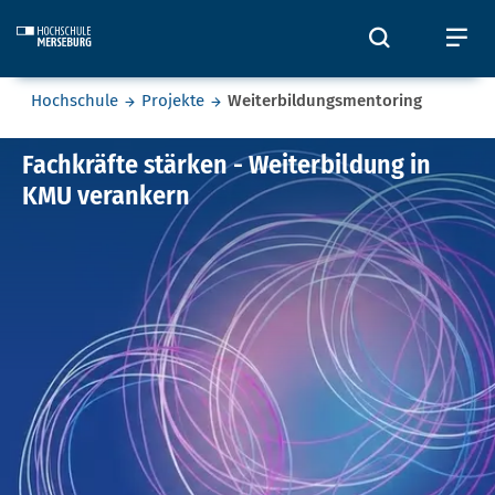
Skip to main content
Öffnet und
Öf
Sie befinden sich hier:
Hochschule
Projekte
Weiterbildungsmentoring
Weiterbildungsmentoring
Fachkräfte stärken - Weiterbildung in
KMU verankern