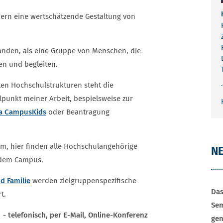
ern eine wertschätzende Gestaltung von
rstanden, als eine Gruppe von Menschen, die
en und begleiten.
en Hochschulstrukturen steht die
lpunkt meiner Arbeit, bespielsweise zur
ta CampusKids
oder Beantragung
um, hier finden alle Hochschulangehörige
NE
 dem Campus.
d Familie
werden zielgruppenspezifische
Das
t.
Sem
- telefonisch, per E-Mail, Online-Konferenz
gen