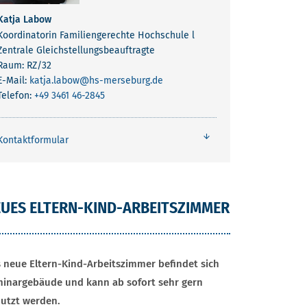
Katja Labow
Koordinatorin Familiengerechte Hochschule l
Zentrale Gleichstellungsbeauftragte
Raum: RZ/32
E-Mail:
katja.labow
@hs-merseburg.de
Telefon:
+49 3461 46-2845
Kontaktformular
UES ELTERN-KIND-ARBEITSZIMMER
 neue Eltern-Kind-Arbeitszimmer befindet sich
inargebäude und kann ab sofort sehr gern
utzt werden.