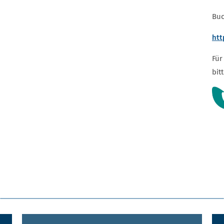
Buc
htt
Für
bit