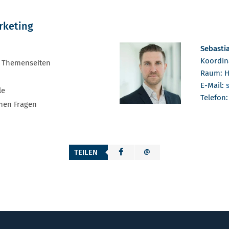
rketing
Sebasti
Koordin
d Themenseiten
Raum: H
E-Mail:
le
Telefon
chen Fragen
TEILEN