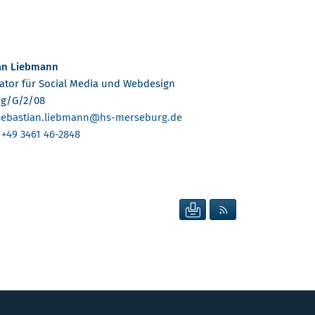
an Liebmann
ator für Social Media und Webdesign
g/G/2/08
sebastian.liebmann
@hs-merseburg.de
:
+49 3461 46-2848
SEITE DRUCKEN
RSS FEED ANZEIG