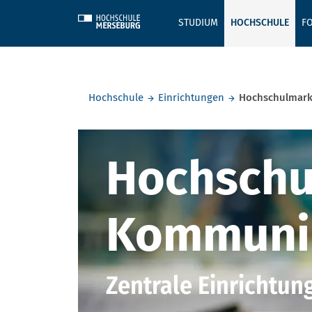
Skip to main content
STUDIUM
HOCHSCHULE
F
Sie befinden sich hier:
Hochschule
Einrichtungen
Hochschulmark
Hochschul
Hochschu
Kommuni
Zentrale Einrichtun