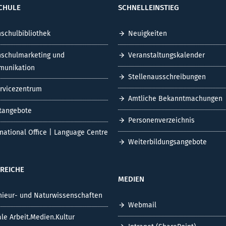
CHULE
SCHNELLEINSTIEG
schulbibliothek
Neuigkeiten
schulmarketing und
Veranstaltungskalender
unikation
Stellenausschreibungen
ervicezentrum
Amtliche Bekanntmachungen
tangebote
Personenverzeichnis
rnational Office | Language Centre
Weiterbildungsangebote
REICHE
MEDIEN
nieur- und Naturwissenschaften
Webmail
ale Arbeit.Medien.Kultur