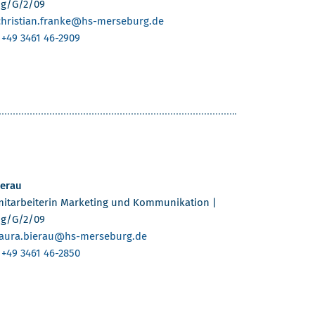
g/G/2/09
christian.franke
@hs-merseburg.de
:
+49 3461 46-2909
ierau
mitarbeiterin Marketing und Kommunikation |
g/G/2/09
laura.bierau
@hs-merseburg.de
:
+49 3461 46-2850