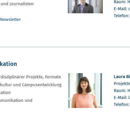
Raum: H
 und Journalisten
E-Mail:
Telefon
ewsletter
kation
Laura B
rdisziplinärer Projekte, Formate
Projekt
kultur und Campusentwicklung
Raum: H
cation
E-Mail:
ommunikation und
Telefon