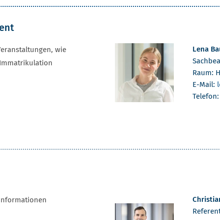
ment
Lena Ba
Veranstaltungen, wie
Sachbea
Immatrikulation
Raum: H
E-Mail:
Telefon
Christia
informationen
Referent