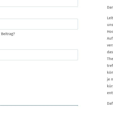
Dan
Lei
uns
Hoc
 Beitrag?
Auf
ver
das
The
tre
kön
je 
kür
ent
Daf