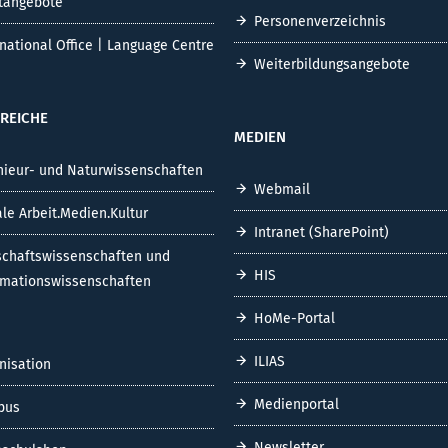
tangebote
Personenverzeichnis
rnational Office | Language Centre
Weiterbildungsangebote
REICHE
MEDIEN
nieur- und Naturwissenschaften
Webmail
ale Arbeit.Medien.Kultur
Intranet (SharePoint)
schaftswissenschaften und
HIS
rmationswissenschaften
HoMe-Portal
ILIAS
nisation
Medienportal
pus
Newsletter