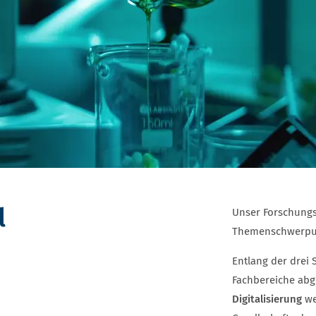
l
Unser Forschungsp
Themenschwerpu
Entlang der drei
Fachbereiche abg
Digitalisierung
we