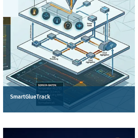
SmartGlueTrack