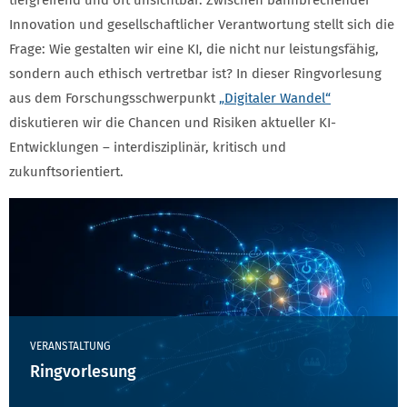
tiefgreifend und oft unsichtbar. Zwischen bahnbrechender
Innovation und gesellschaftlicher Verantwortung stellt sich die
Frage: Wie gestalten wir eine KI, die nicht nur leistungsfähig,
sondern auch ethisch vertretbar ist? In dieser Ringvorlesung
aus dem Forschungsschwerpunkt
„Digitaler Wandel“
diskutieren wir die Chancen und Risiken aktueller KI-
Entwicklungen – interdisziplinär, kritisch und
zukunftsorientiert.
VERANSTALTUNG
Ringvorlesung