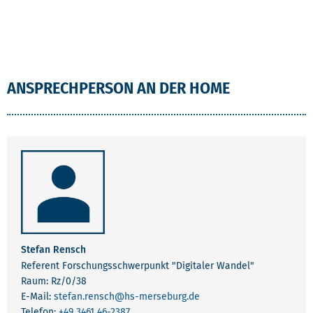
KONTAKT
ANSPRECHPERSON AN DER HOME
Stefan Rensch
Referent Forschungsschwerpunkt "Digitaler Wandel"
Raum: Rz/0/38
E-Mail:
stefan.rensch
@hs-merseburg.de
Telefon:
+49 3461 46-2387