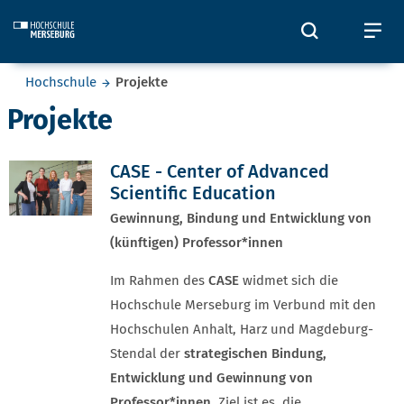
Skip to main content
Öffnet und
Öf
Sie befinden sich hier:
Hochschule
Projekte
Projekte
CASE - Center of Advanced
Scientific Education
Gewinnung, Bindung und Entwicklung von
(künftigen) Professor*innen
Im Rahmen des
CASE
widmet sich die
Hochschule Merseburg im Verbund mit den
Hochschulen Anhalt, Harz und Magdeburg-
Stendal der
strategischen Bindung,
Entwicklung und Gewinnung von
Professor*innen.
Ziel ist es, die