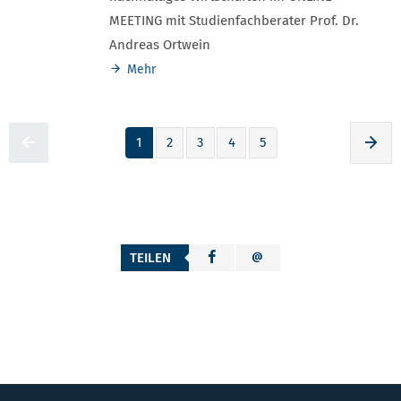
MEETING mit Studienfachberater Prof. Dr.
Andreas Ortwein
Mehr
1
2
3
4
5
Zur voherigen Seite
Zur
TEILEN