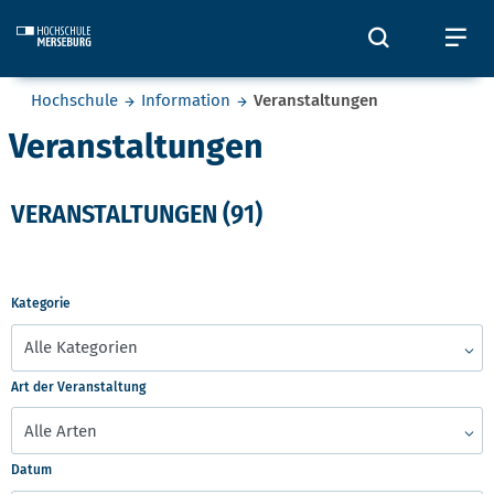
Skip to main content
Öffnet und
Öf
Sie befinden sich hier:
Hochschule
Information
Veranstaltungen
Veranstaltungen
VERANSTALTUNGEN (91)
Kategorie
Art der Veranstaltung
Datum