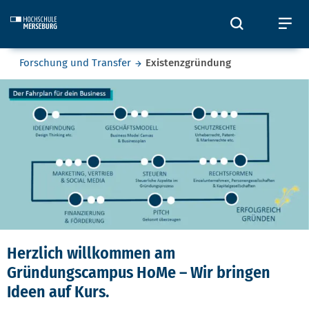
Skip to main content
Öffnet und
Öf
Sie befinden sich hier:
Forschung und Transfer
Existenzgründung
Existenzgründung
Herzlich willkommen am
Gründungscampus HoMe – Wir bringen
Ideen auf Kurs.