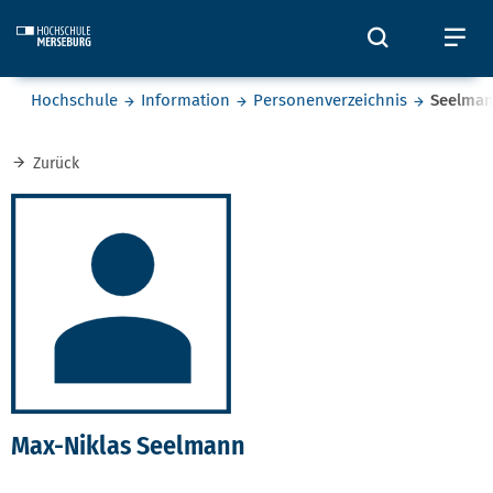
Skip to main content
Öffnet und
Öf
Sie befinden sich hier:
Hochschule
Information
Personenverzeichnis
Seelma
Zurück
Max-Niklas Seelmann