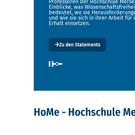
Professoren der Hochschule Merse
moderne Labore und beste Perspek
Impulsvorträgen über das Studien
Einblicke, was Wissenschaftsfreiheit
Ihre Zukunft-
bedeutet, wo sie Herausforderung
Wir freuen uns auf Ihren Besuch!
und wie sie sich in ihrer Arbeit für 
Jetzt informieren
Erhalt einsetzen.
Jetzt informieren
Zum Programm
Zu den Statements
HoMe - Hochschule M