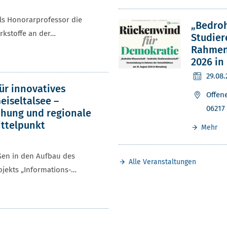
 als Honorarprofessor die
„Bedroh
rkstoffe an der…
Studier
Rahmen
2026 in
29.08
ür innovatives
Offen
eiseltalsee –
06217
chung und regionale
ttelpunkt
Mehr
eßen in den Aufbau des
Alle Veranstaltungen
ojekts „Informations-…