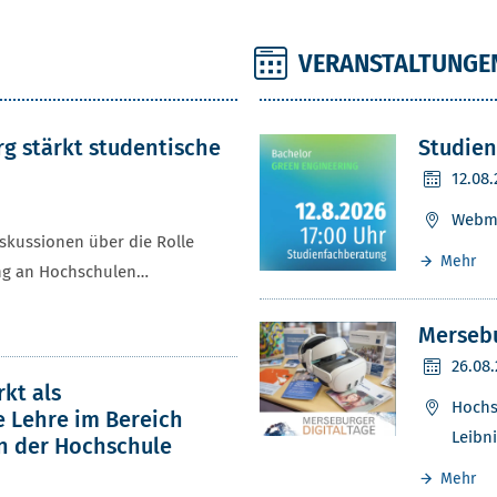
VERANSTALTUNGE
N
g stärkt studentische
Studie
12.08
Webm
iskussionen über die Rolle
Mehr
ng an Hochschulen…
Mersebu
26.08
rkt als
Hochs
e Lehre im Bereich
Leibni
n der Hochschule
Mehr