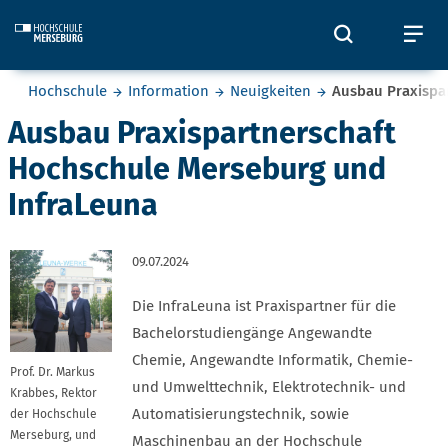
Skip to main content
Öffnet und
Öf
Sie befinden sich hier:
Hochschule
Information
Neuigkeiten
Ausbau Praxispa
Ausbau Praxispartnerschaft
Hochschule Merseburg und
InfraLeuna
09.07.2024
Die InfraLeuna ist Praxispartner für die
Bachelorstudiengänge Angewandte
Chemie, Angewandte Informatik, Chemie-
Prof. Dr. Markus
und Umwelttechnik, Elektrotechnik- und
Krabbes, Rektor
Automatisierungstechnik, sowie
der Hochschule
Merseburg, und
Maschinenbau an der Hochschule