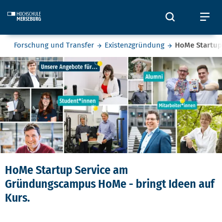
Skip to main content
Öffnet und
Öf
Sie befinden sich hier:
Forschung und Transfer
Existenzgründung
HoMe Startup
HoMe Startup Service
HoMe Startup Service am
Gründungscampus HoMe - bringt Ideen auf
Kurs.