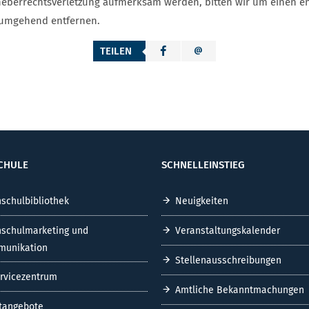
Urheberrechtsverletzung aufmerksam werden, bitten wir um einen 
e umgehend entfernen.
TEILEN
CHULE
SCHNELLEINSTIEG
schulbibliothek
Neuigkeiten
schulmarketing und
Veranstaltungskalender
unikation
Stellenausschreibungen
ervicezentrum
Amtliche Bekanntmachungen
tangebote