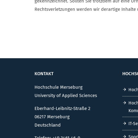
gekennzeichnet. Sollten Sie trotzdem auf eine 
Rechtsverletzungen werden wir derartige Inhalt
KONTAKT
HOCHS
Hochschule Merseburg
Hoch
University of Applied Sciences
Hoch
Eberhard-Leibnitz-Straße 2
Komm
06217 Merseburg
IT-S
Deutschland
Spor