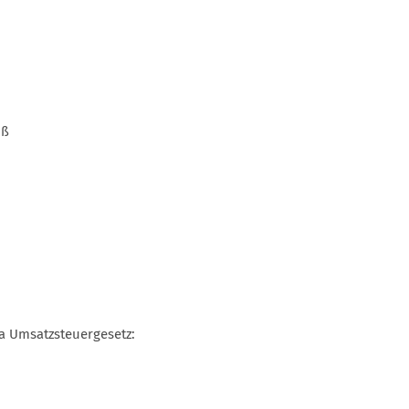
oß
a Umsatzsteuergesetz: