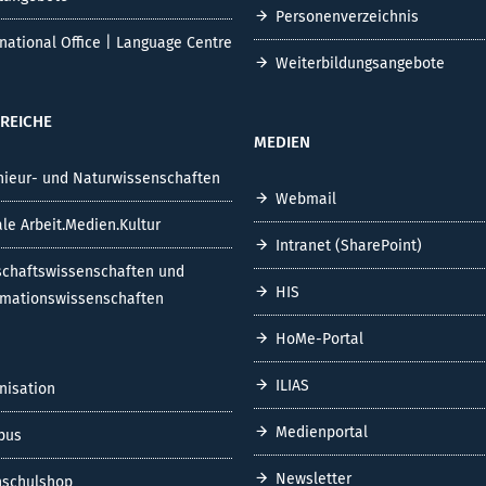
Personenverzeichnis
rnational Office | Language Centre
Weiterbildungsangebote
REICHE
MEDIEN
nieur- und Naturwissenschaften
Webmail
ale Arbeit.Medien.Kultur
Intranet (SharePoint)
schaftswissenschaften und
HIS
rmationswissenschaften
HoMe-Portal
ILIAS
nisation
Medienportal
pus
Newsletter
schulshop