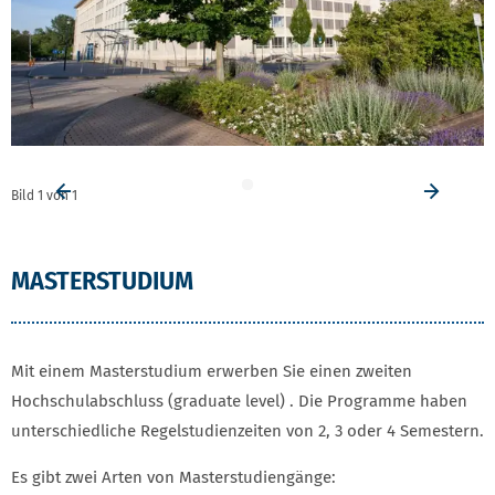
Bild
1
von
1
Vorheriges Element
Vorhe
MASTERSTUDIUM UND ABSCHLÜSSE
MASTERSTUDIUM
Mit einem Masterstudium erwerben Sie einen zweiten
Hochschulabschluss (graduate level) . Die Programme haben
unterschiedliche Regelstudienzeiten von 2, 3 oder 4 Semestern.
Es gibt zwei Arten von Masterstudiengänge: