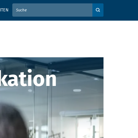
IER IHREN SUCHBEGRIFF EIN
ITEN
Auf der Webseite su
ation
kation