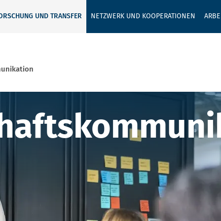
GEBEN SIE H
ORSCHUNG UND TRANSFER
NETZWERK UND KOOPERATIONEN
ARBE
unikation
aftskommunik
haftskommuni