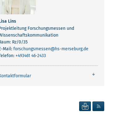
Lisa Lins
Projektleitung Forschungsmessen und
Wissenschaftskommunikation
Raum: Rz/0/35
E-Mail:
forschungsmessen
@hs-merseburg.de
Telefon:
+493461 46-2433
Kontaktformular
SEITE DRUCKEN
RSS FEED ANZEIG