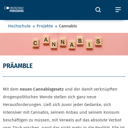
Skip to main content
Öffnet und
Öf
Sie befinden sich hier:
Hochschule
Projekte
Cannabis
Cannabis
PRÄAMBLE
Mit dem
neuen Cannabisgesetz
und der damit verknüpften
drogenpolitischen Wende stellen sich ganz neue
Herausforderungen. Ließ sich zuvor jeder Gedanke, sich
intensiver mit Cannabis, seinem Anbau und seinem Konsum
beschäftigen zu müssen, mit Verweis auf das absolute Verbot
vom Tisch wischen, passt das nicht mehr in die Realität. Eile ist