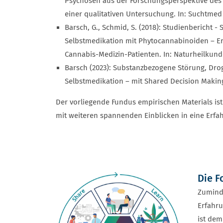
Psychosen aus der Forschungsperspektive des 
einer qualitativen Untersuchung. In: Suchtmed 2
Barsch, G., Schmid, S. (2018): Studienbericht -
Selbstmedikation mit Phytocannabinoiden – E
Cannabis-Medizin-Patienten. In: Naturheilkunde
Barsch (2023): Substanzbezogene Störung, Dro
Selbstmedikation – mit Shared Decision Makin
Der vorliegende Fundus empirischen Materials is
mit weiteren spannenden Einblicken in eine Erf
Die F
Zuminde
Erfahr
ist dem