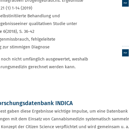
integrativen Drogengebrauchs: Ergebnisse
PDF
1 (1) 1-14 (2019)
 Selbstinitiierte Behandlung und
rgebnisse
einer qualitativen Studie unter
 6(2018), S. 36-42
genmissbrauch, fehlgeleitete
g zur stimmigen Diagnose
PDF
t noch nicht umfänglich ausgewertet, weshalb
ahrungsmedizin gerechnet werden kann.
orschungsdatenbank INDICA
st gaben diese Ergebnisse wichtige Impulse, um eine Datenbank 
ungen mit dem Einsatz von Cannabismedizin systematisch sammel
 Konzept der Citizen Science verpflichtet und wird gemeinsam u. a.