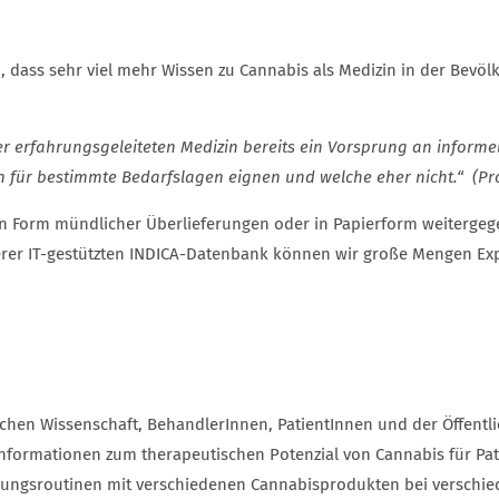
dass sehr viel mehr Wissen zu Cannabis als Medizin in der Bevölk
erfahrungsgeleiteten Medizin bereits ein Vorsprung an informell
 für bestimmte Bedarfslagen eignen und welche eher nicht.“ (Pro
 Form mündlicher Überlieferungen oder in Papierform weitergeg
serer IT-gestützten INDICA-Datenbank können wir große Mengen Ex
chen Wissenschaft, BehandlerInnen, PatientInnen und der Öffentli
e Informationen zum therapeutischen Potenzial von Cannabis für P
lungsroutinen mit verschiedenen Cannabisprodukten bei verschie