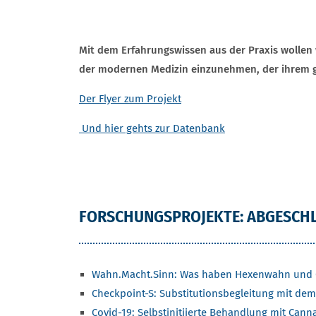
Mit dem Erfahrungswissen aus der Praxis wollen 
der modernen Medizin einzunehmen, der ihrem g
Der Flyer zum Projekt
Und hier gehts zur Datenbank
FORSCHUNGSPROJEKTE: ÜBERSICH
FORSCHUNGSPROJEKTE: ABGESCH
Wahn.Macht.Sinn: Was haben Hexenwahn und
Checkpoint-S: Substitutionsbegleitung mit d
Covid-19: Selbstinitiierte Behandlung mit Cann