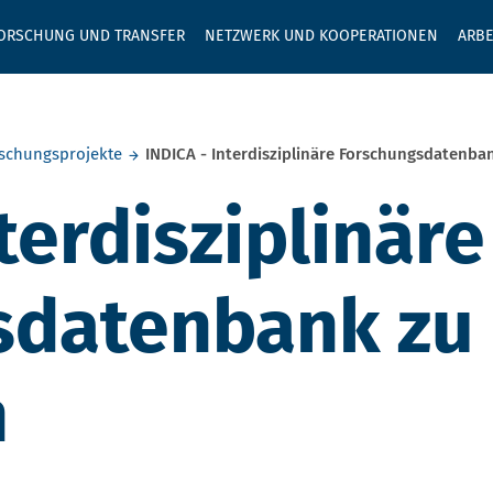
GEBEN SIE H
ORSCHUNG UND TRANSFER
NETZWERK UND KOOPERATIONEN
ARBE
schungsprojekte
INDICA - Interdisziplinäre Forschungsdatenba
terdisziplinäre
sdatenbank zu
n