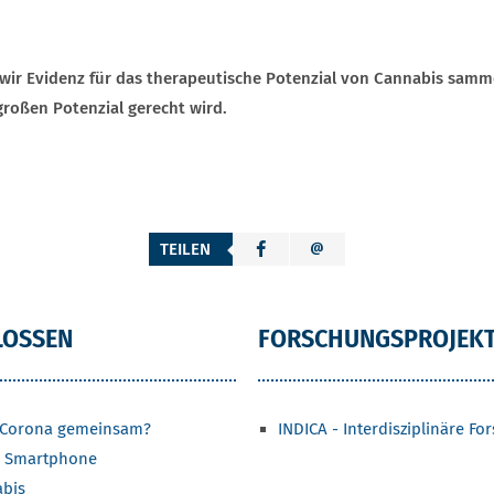
wir Evidenz für das therapeutische Potenzial von Cannabis sammel
roßen Potenzial gerecht wird.
TEILEN
T
LOSSEN
FORSCHUNGSPROJEKT
 Corona gemeinsam?
INDICA - Interdisziplinäre 
em Smartphone
abis