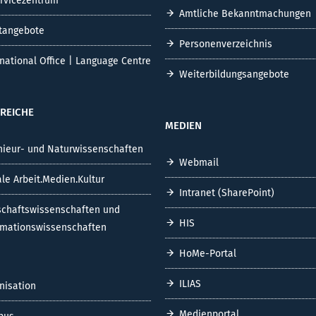
ervicezentrum
Amtliche Bekanntmachungen
tangebote
Personenverzeichnis
rnational Office | Language Centre
Weiterbildungsangebote
REICHE
MEDIEN
nieur- und Naturwissenschaften
Webmail
ale Arbeit.Medien.Kultur
Intranet (SharePoint)
schaftswissenschaften und
HIS
rmationswissenschaften
HoMe-Portal
ILIAS
nisation
Medienportal