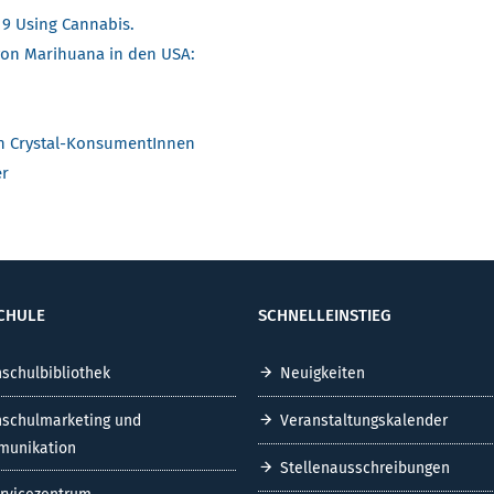
-19 Using Cannabis.
von Marihuana in den USA:
on Crystal-KonsumentInnen
er
CHULE
SCHNELLEINSTIEG
schulbibliothek
Neuigkeiten
schulmarketing und
Veranstaltungskalender
unikation
Stellenausschreibungen