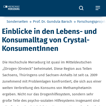
Skip to main content
Öffnet und
Öf
Sie befinden sich hier:
Sonderseiten
Prof. Dr. Gundula Barsch
Forschungsprojek
Einblicke in den Lebens- und
Konsumalltag von Crystal-
KonsumentInnen
Die Hochschule Merseburg ist quasi im Mitteldeutschen
„(Drogen-)Dreieck“ beheimatet. Diese Region aus Teilen
Sachsens, Thüringens und Sachsen-Anhalts ist seit ca. 2009
zunehmend mit Problemlagen konfrontiert, die sich aus einer
weiten Verbreitung des Konsums von Methamphetamin
ergeben. Nicht nur das Drogenhilfesystem, sondern sehr
große Teile des psycho-sozialen Hilfesystems insgesamt sind