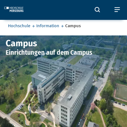
Skip to main content
Öffnet und
Öf
Sie befinden sich hier:
Hochschule
Information
Campus
Campus
Campus
Einrichtungen auf dem Campus