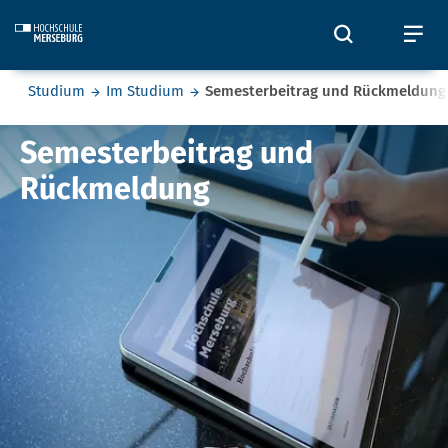
Skip to main content
Öffnet und
Öf
Sie befinden sich hier:
Studium
Im Studium
Semesterbeitrag und Rückmeldung
Semesterbeitrag und Rückmeld
Semesterbeitrag und
Rückmeldung