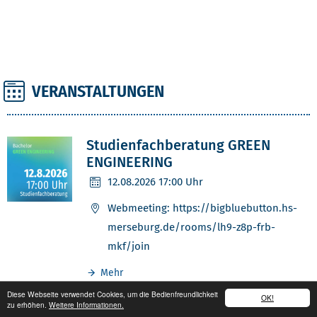
VERANSTALTUNGEN
ANGEBOTE
Studienfachberatung GREEN
ENGINEERING
12.08.2026
17:00 Uhr
Webmeeting: https://bigbluebutton.hs-
merseburg.de/rooms/lh9-z8p-frb-
mkf/join
Mehr
Diese Webseite verwendet Cookies, um die Bedienfreundlichkeit
OK!
zu erhöhen.
Weitere Informationen.