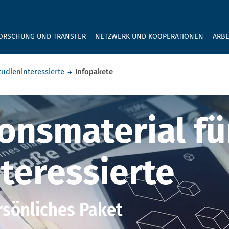
GEBEN SIE H
ORSCHUNG UND TRANSFER
NETZWERK UND KOOPERATIONEN
ARBE
tudieninteressierte
Infopakete
onsmaterial fü
teressierte
ersönliches Paket