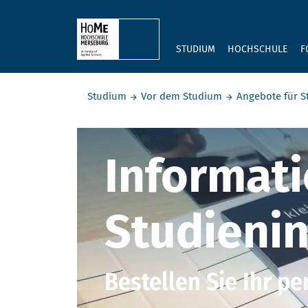
Skip to main content
STUDIUM
HOCHSCHULE
F
Sie befinden sich hier:
Studium
Vor dem Studium
Angebote für S
Infopakete
Informati
Studienin
Bestellen Sie Ihr p