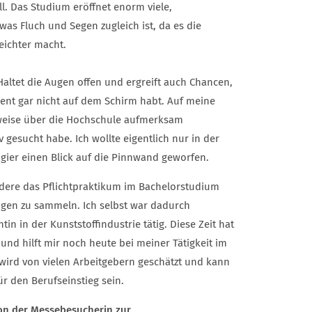
l. Das Studium eröffnet enorm viele,
was Fluch und Segen zugleich ist, da es die
eichter macht.
 Haltet die Augen offen und ergreift auch Chancen,
ment gar nicht auf dem Schirm habt. Auf meine
lsweise über die Hochschule aufmerksam
v gesucht habe. Ich wollte eigentlich nur in der
ier einen Blick auf die Pinnwand geworfen.
ere das Pflichtpraktikum im Bachelorstudium
ngen zu sammeln. Ich selbst war dadurch
in in der Kunststoffindustrie tätig. Diese Zeit hat
und hilft mir noch heute bei meiner Tätigkeit im
 wird von vielen Arbeitgebern geschätzt und kann
ür den Berufseinstieg sein.
von der Messebesucherin zur