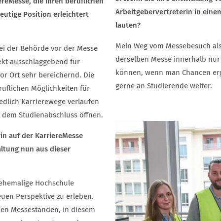
reMesse, die Ihren beruflichen
Arbeitgebervertreterin in eine
eutige Position erleichtert
lauten?
Mein Weg vom Messebesuch als 
bei der Behörde vor der Messe
derselben Messe innerhalb nur e
rekt ausschlaggebend für
können, wenn man Chancen ergr
r Ort sehr bereichernd. Die
gerne an Studierende weiter.
eruflichen Möglichkeiten für
edlich Karrierewege verlaufen
 dem Studienabschluss öffnen.
rin auf der KarriereMesse
altung nun aus dieser
 ehemalige Hochschule
euen Perspektive zu erleben.
 den Messeständen, in diesem