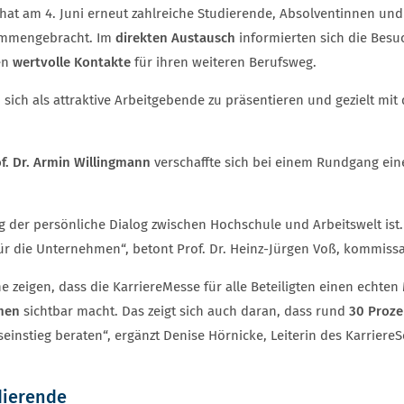
at am 4. Juni erneut zahlreiche Studierende, Absolventinnen und 
ammengebracht. Im
direkten Austausch
informierten sich die Bes
en
wertvolle Kontakte
für ihren weiteren Berufsweg.
 sich als attraktive Arbeitgebende zu präsentieren und gezielt mit
f. Dr. Armin Willingmann
verschaffte sich bei einem Rundgang ei
ig der persönliche Dialog zwischen Hochschule und Arbeitswelt ist
ür die Unternehmen“, betont Prof. Dr. Heinz-Jürgen Voß, kommiss
 zeigen, dass die KarriereMesse für alle Beteiligten einen echten
hmen
sichtbar macht. Das zeigt sich auch daran, dass rund
30 Proze
instieg beraten“, ergänzt Denise Hörnicke, Leiterin des KarriereS
dierende