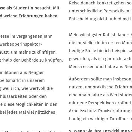
Reise danach konkret gehen sol
se als Studentin besucht. Mit
unterschiedliche Perspektiven, 
d welche Erfahrungen haben
Entscheidung nicht unbedingt l
Mein wichtigster Rat ist daher:
eMesse im vergangenen Jahr
die ihr vielleicht im ersten Mo
Gewerbeoberinspektor-
heutige Stelle bin ich beispie
nutzt, um meine zukünftigen
geworden, als ich gar nicht akti
erhalb der Behörde zu knüpfen.
Mensa essen und habe aus Neug
ilitonen aus Neugier
Außerdem sollte man insbesond
beitsmarkt in unserem
nutzen, um praktische Erfahru
weiß ich, wie wertvoll die
eineinhalb Jahre als Werkstudent
chlussarbeiten oder den
mir neue Perspektiven eröffnet 
e diese Möglichkeiten in den
Arbeitsschutz. Praxiserfahrung
i jedes Mal viel nützliches
häufig ein wichtiger Türöffner f
5. Wenn Sie Ihre Entwicklung 