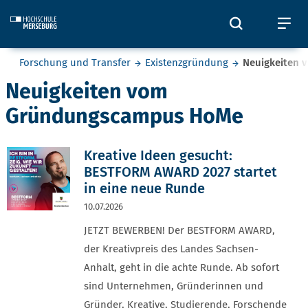
Skip to main content
Öffnet und
Öf
Sie befinden sich hier:
Forschung und Transfer
Existenzgründung
Neuigkeiten
Neuigkeiten vom
Gründungscampus HoMe
Kreative Ideen gesucht:
BESTFORM AWARD 2027 startet
in eine neue Runde
10.07.2026
JETZT BEWERBEN! Der BESTFORM AWARD,
der Kreativpreis des Landes Sachsen-
Anhalt, geht in die achte Runde. Ab sofort
sind Unternehmen, Gründerinnen und
Gründer, Kreative, Studierende, Forschende