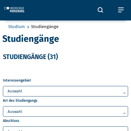
Skip to main content
Öffnet und
Öf
Sie befinden sich hier:
Studium
Studiengänge
Studiengänge
STUDIENGÄNGE
(31)
Interessengebiet
Art des Studiengangs
Abschluss