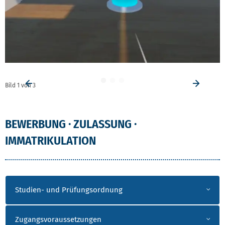
Bild
1
von
3
Vorheriges Element
Vorhe
BEWERBUNG · ZULASSUNG ·
IMMATRIKULATION
Studien- und Prüfungsordnung
Zugangsvoraussetzungen