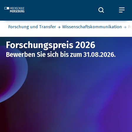
Skip to main content
Öffnet und
Öf
Sie befinden sich hier:
Forschung und Transfer
Wissenschaftskommunikation
F
Forschungspreis
Forschungspreis 2026
Bewerben Sie sich bis zum 31.08.2026.