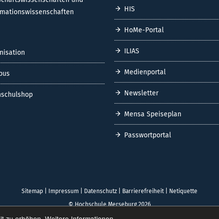
HIS
rmationswissenschaften
HoMe-Portal
ILIAS
nisation
Medienportal
pus
Newsletter
schulshop
Mensa Speiseplan
Passwortportal
Sitemap
|
Impressum
|
Datenschutz
|
Barrierefreiheit
|
Netiquette
© Hochschule Merseburg 2026
it zu erhöhen.
Weitere Informationen.