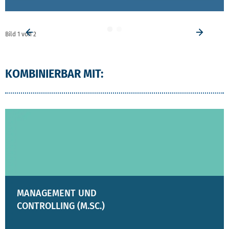
Bild
1
von
2
Vorheriges Element
Vorhe
KOMBINIERBAR MIT:
MANAGEMENT UND
CONTROLLING (M.SC.)