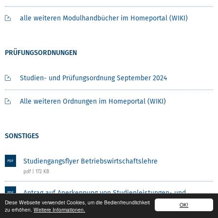
alle weiteren Modulhandbücher im Homeportal (WIKI)
PRÜFUNGSORDNUNGEN
Studien- und Prüfungsordnung September 2024
Alle weiteren Ordnungen im Homeportal (WIKI)
SONSTIGES
Studiengangsflyer Betriebswirtschaftslehre
PDF
pdf | 172 KB
Antrag auf Anerkennung von Studienleistungen- und
PDF
Diese Webseite verwendet Cookies, um die Bedienfreundlichkeit
OK!
Prüfungsleistungen
zu erhöhen.
Weitere Informationen.
pdf | 10 KB