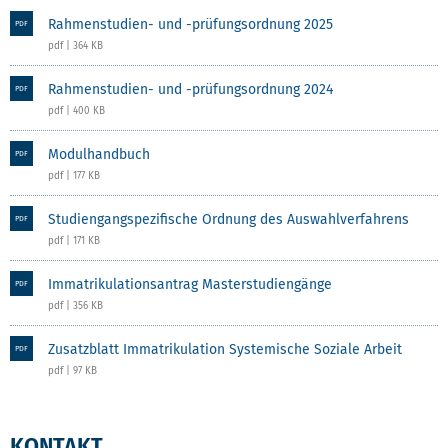
Rahmenstudien- und -prüfungsordnung 2025
PDF
pdf | 364 KB
Rahmenstudien- und -prüfungsordnung 2024
PDF
pdf | 400 KB
Modulhandbuch
PDF
pdf | 177 KB
Studiengangspezifische Ordnung des Auswahlverfahrens
PDF
pdf | 171 KB
Immatrikulationsantrag Masterstudiengänge
PDF
pdf | 356 KB
Zusatzblatt Immatrikulation Systemische Soziale Arbeit
PDF
pdf | 97 KB
KONTAKT