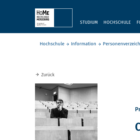
Skip to main content
STUDIUM
HOCHSCHULE
F
Sie befinden sich hier:
Hochschule
Information
Personenverzeich
Zurück
Pr
C