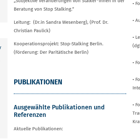
„Subjektive Veränderungen von Stalker*innen in der
• F
Beratung von Stop Stalking.“
• 
Leitung: (Dr.in Sandra Wesenberg), (Prof. Dr.
Christian Paulick)
• L
Kooperationsprojekt: Stop-Stalking Berlin.
(dg
r
(Förderung: Der Paritätische Berlin)
• F
• F
PUBLIKATIONEN
Int
• F
Ausgewählte Publikationen und
Tra
Referenzen
Kra
Aktuelle Publikationen: