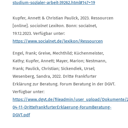
studium-sozialer-arbeit-39262.html#147=19
Kupfer, Annett & Christian Paulick, 2023. Ressourcen
[online].
socialnet Lexikon.
Bonn: socialnet,
19.12.2023. Verfügbar unter:
https://www.socialnet.de/lexikon/Ressourcen
Engel, Frank; Greive, Mechthild; Küchenmeister,
Kathy; Kupfer, Annett; Mayer, Marion; Nestmann,
Frank; Paulick, Christian; Sickendiek, Ursel;
Wesenberg, Sandra, 2022. Dritte Frankfurter
Erklärung zur Beratung. Forum Beratung in der DGVT.
Verfügbar unter:
https://www.dgvt.de/fileadmin/user_upload/Dokumente/2
04-11-DritteFrankfurterErklaerung-ForumBeratung-
DGVT.pdf