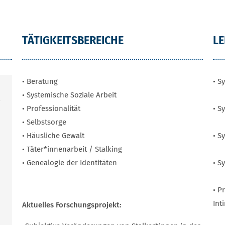
TÄTIGKEITSBEREICHE
L
• Beratung
• S
• Systemische Soziale Arbeit
• Professionalität
• S
• Selbstsorge
• Häusliche Gewalt
• S
• Täter*innenarbeit / Stalking
• Genealogie der Identitäten
• S
• P
Int
Aktuelles Forschungsprojekt: