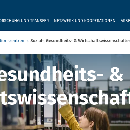
GEBEN SIE H
ORSCHUNG UND TRANSFER
NETZWERK UND KOOPERATIONEN
ARBE
ionszentren
Sozial-, Gesundheits- & Wirtschaftswissenschafte
esundheits- & 
Gesundheits- &
ftswissenschaf