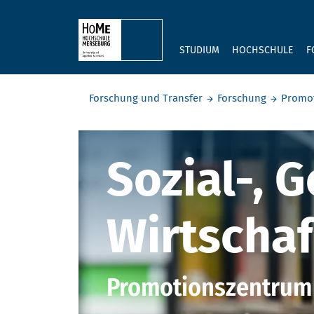
Skip to main content
STUDIUM
HOCHSCHULE
F
Sie befinden sich hier:
Forschung und Transfer
Forschung
Promot
Sozial-, G
Sozial-, 
Wirtscha
Promotionszentrum