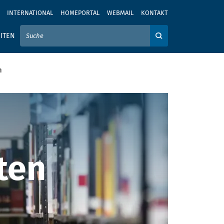
INTERNATIONAL
HOMEPORTAL
WEBMAIL
KONTAKT
IER IHREN SUCHBEGRIFF EIN
ITEN
Auf der Webseite su
n
Wirtschaftswis
ten