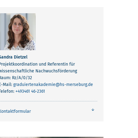
Sandra Dietzel
Projektkoordination und Referentin für
wissenschaftliche Nachwuchsförderung
Raum: Rz/A/0/32
E-Mail:
graduiertenakademie
@hs-merseburg.de
Telefon:
+493461 46-2361
Kontaktformular