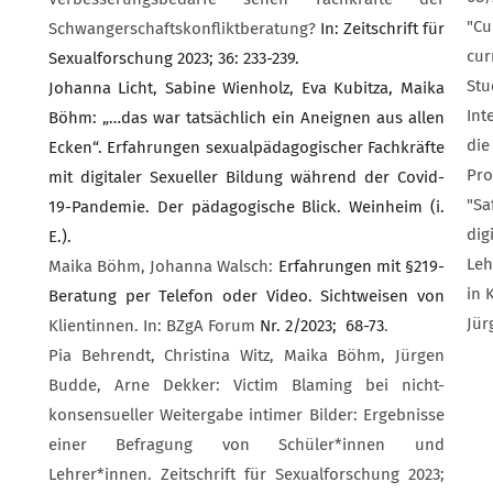
"Cu
Schwangerschaftskonfliktberatung?
In: Zeitschrift für
cur
Sexualforschung 2023; 36: 233-239.
Stu
Johanna Licht, Sabine Wienholz, Eva Kubitza, Maika
Int
Böhm: „…das war tatsächlich ein Aneignen aus allen
die
Ecken“. Erfahrungen sexualpädagogischer Fachkräfte
Pro
mit digitaler Sexueller Bildung während der Covid-
"Sa
19-Pandemie. Der pädagogische Blick. Weinheim (i.
dig
E.).
Leh
Maika Böhm, Johanna Walsch:
Erfahrungen mit §219-
in 
Beratung per Telefon oder Video. Sichtweisen von
Jür
Klientinnen. In: BZgA Forum
Nr. 2/2023; 68-73
.
Pia Behrendt, Christina Witz, Maika Böhm, Jürgen
Budde, Arne Dekker: Victim Blaming bei nicht-
konsensueller Weitergabe intimer Bilder: Ergebnisse
einer Befragung von Schüler*innen und
Lehrer*innen. Zeitschrift für Sexualforschung 2023;