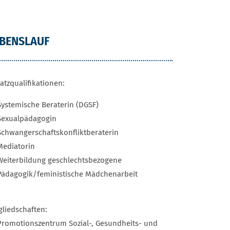
EBENSLAUF
atzqualifikationen:
Systemische Beraterin (DGSF)
Sexualpädagogin
Schwangerschaftskonfliktberaterin
Mediatorin
Weiterbildung geschlechtsbezogene
Pädagogik/feministische Mädchenarbeit
gliedschaften:
Promotionszentrum Sozial-, Gesundheits- und