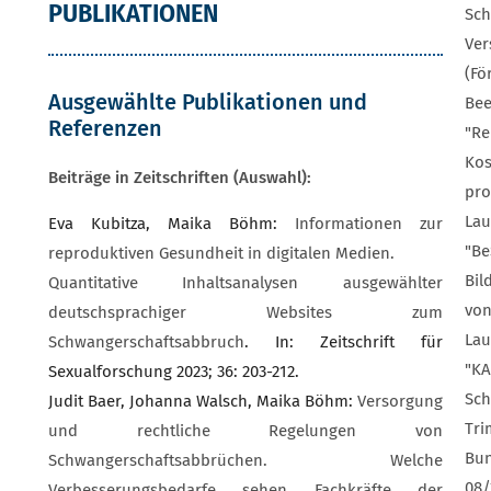
PUBLIKATIONEN
Sch
Ver
(Fö
Ausgewählte Publikationen und
Bee
Referenzen
"Re
Kos
Beiträge in Zeitschriften (Auswahl):
pro
Lau
Eva Kubitza, Maika Böhm:
Informationen zur
"Be
reproduktiven Gesundheit in digitalen Medien.
Bil
Quantitative Inhaltsanalysen ausgewählter
von
deutschsprachiger Websites zum
Lau
Schwangerschaftsabbruch
. In: Zeitschrift für
"KA
Sexualforschung 2023; 36: 203-212.
Sch
Judit Baer, Johanna Walsch, Maika Böhm:
Versorgung
Tri
und rechtliche Regelungen von
Bun
Schwangerschaftsabbrüchen. Welche
08/
Verbesserungsbedarfe sehen Fachkräfte der