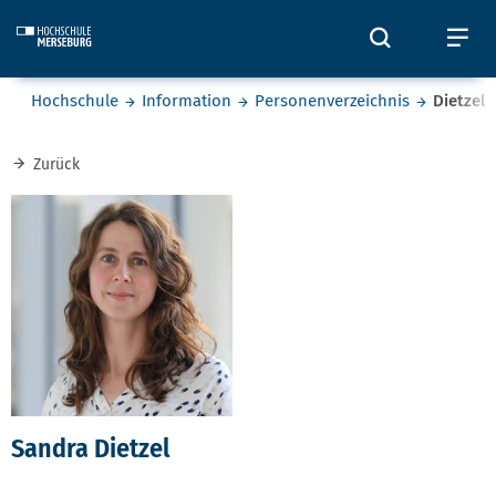
Skip to main content
Öffnet und
Öf
Sie befinden sich hier:
Hochschule
Information
Personenverzeichnis
Dietzel
Zurück
Sandra Dietzel