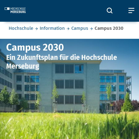
Skip to main content
Öffnet un
Ö
Sie befinden sich hier:
Hochschule
Information
Campus
Campus 2030
Campus 2030
Campus 2030
Ein Zukunftsplan für die Hochschule
Merseburg