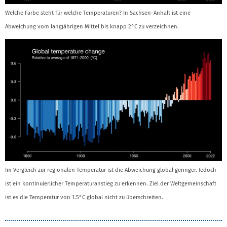
Welche Farbe steht für welche Temperaturen? In Sachsen-Anhalt ist eine
Abweichung vom langjährigen Mittel bis knapp 2°C zu verzeichnen.
Im Vergleich zur regionalen Temperatur ist die Abweichung global geringer. Jedoch
ist ein kontinuierlicher Temperaturanstieg zu erkennen. Ziel der Weltgemeinschaft
ist es die Temperatur von 1.5°C global nicht zu überschreiten.