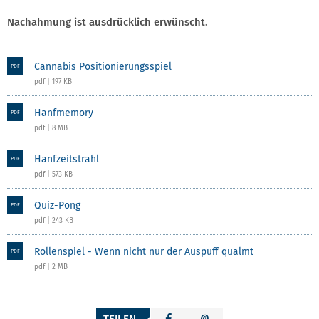
Nachahmung ist ausdrücklich erwünscht.
Cannabis Positionierungsspiel
PDF
pdf | 197 KB
Hanfmemory
PDF
pdf | 8 MB
Hanfzeitstrahl
PDF
pdf | 573 KB
Quiz-Pong
PDF
pdf | 243 KB
Rollenspiel - Wenn nicht nur der Auspuff qualmt
PDF
pdf | 2 MB