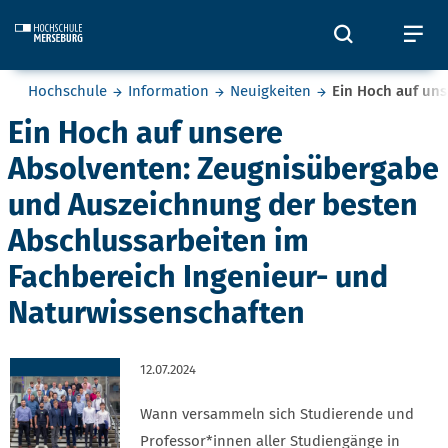
Skip to main content
Öffnet und
Öf
Sie befinden sich hier:
Hochschule
Information
Neuigkeiten
Ein Hoch auf un
Ein Hoch auf unsere
Absolventen: Zeugnisübergabe
und Auszeichnung der besten
Abschlussarbeiten im
Fachbereich Ingenieur- und
Naturwissenschaften
12.07.2024
Wann versammeln sich Studierende und
Professor*innen aller Studiengänge in