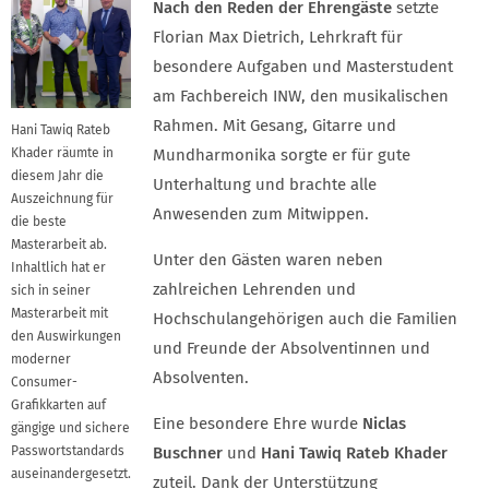
Nach den Reden der Ehrengäste
setzte
Florian Max Dietrich, Lehrkraft für
besondere Aufgaben und Masterstudent
am Fachbereich INW, den musikalischen
Rahmen. Mit Gesang, Gitarre und
Hani Tawiq Rateb
Khader räumte in
Mundharmonika sorgte er für gute
diesem Jahr die
Unterhaltung und brachte alle
Auszeichnung für
Anwesenden zum Mitwippen.
die beste
Masterarbeit ab.
Unter den Gästen waren neben
Inhaltlich hat er
zahlreichen Lehrenden und
sich in seiner
Masterarbeit mit
Hochschulangehörigen auch die Familien
den Auswirkungen
und Freunde der Absolventinnen und
moderner
Absolventen.
Consumer-
Grafikkarten auf
Eine besondere Ehre wurde
Niclas
gängige und sichere
Passwortstandards
Buschner
und
Hani Tawiq Rateb Khader
auseinandergesetzt.
zuteil. Dank der Unterstützung