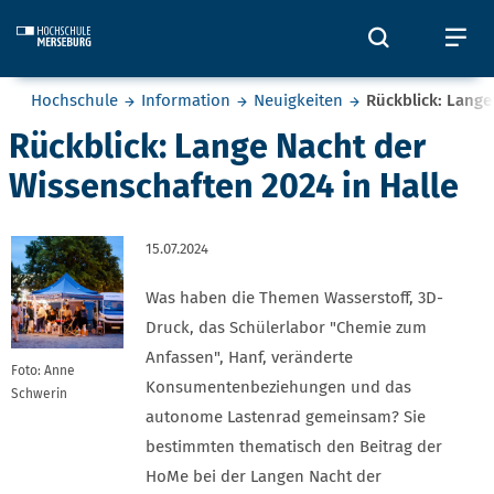
Skip to main content
Öffnet und
Öf
Sie befinden sich hier:
Hochschule
Information
Neuigkeiten
Rückblick: Lange
Rückblick: Lange Nacht der
Wissenschaften 2024 in Halle
15.07.2024
Was haben die Themen Wasserstoff, 3D-
Druck, das Schülerlabor "Chemie zum
Anfassen", Hanf, veränderte
Foto: Anne
Konsumentenbeziehungen und das
Schwerin
autonome Lastenrad gemeinsam? Sie
bestimmten thematisch den Beitrag der
HoMe bei der Langen Nacht der