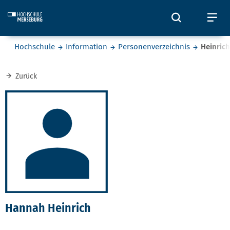
Skip to main content
Öffnet und
Öf
Sie befinden sich hier:
Hochschule
Information
Personenverzeichnis
Heinrich
Zurück
Hannah Heinrich