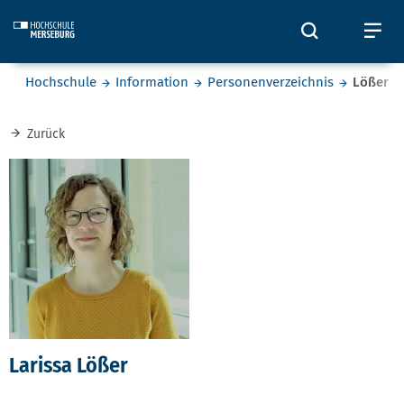
Skip to main content
Öffnet und
Öf
Sie befinden sich hier:
Hochschule
Information
Personenverzeichnis
Lößer
Zurück
Larissa Lößer