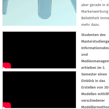
aber gerade in d
Markenwerbung
Beliebtheit imme
mehr dazu.
Studenten des
Masterstudieng
Informationsdes
und
Medienmanagem
erhielten im 3.
Semester einen
Einblick in das
Erstellen von 3D
Modellen mithilf
verschiedener
Modelliermetho