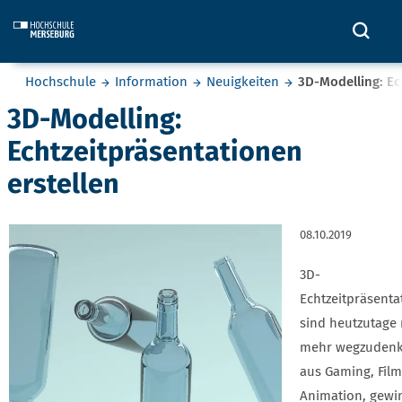
Skip to main content
Öffn
Sie befinden sich hier:
Hochschule
Information
Neuigkeiten
3D-Modelling: Ec
3D-Modelling:
Echtzeitpräsentationen
erstellen
08.10.2019
3D-
Echtzeitpräsenta
sind heutzutage 
mehr wegzuden
aus Gaming, Fil
Animation, gewi